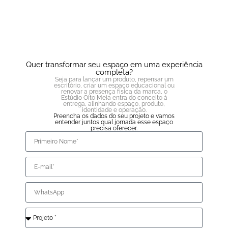
Quer transformar seu espaço em uma experiência
completa?
Seja para lançar um produto, repensar um
escritório, criar um espaço educacional ou
renovar a presença física da marca, o
Estúdio Oito Meia entra do conceito à
entrega, alinhando espaço, produto,
identidade e operação.
Preencha os dados do seu projeto e vamos
entender juntos qual jornada esse espaço
precisa oferecer.