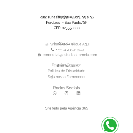
Endereço
Rua: Turiassu, 390 – Conj. 95 e 96
Perdizes – São Paulo/SP
CEP: 02555-000
Contato
WhatsApp - Clique Aqui
+ 55 11 2359-3919
comercial@estudiooitomeia.com
Trabalhe Conosco
Informações
Politica de Privacidade
Seja nosso Fornecedor
Redes Sociais
Site feito pela Agência 365