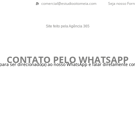
comercial@estudiooitomeia.com
Seja nosso For
Site feito pela Agência 365
CONTATO PELO WHATSAPP
ara ser direcionado(a) ao nosso WhatsApp e falar diretamente c