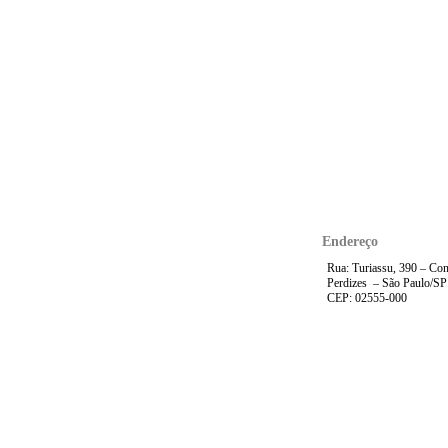
Endereço
Rua: Turiassu, 390 – Con
Perdizes – São Paulo/SP
CEP: 02555-000