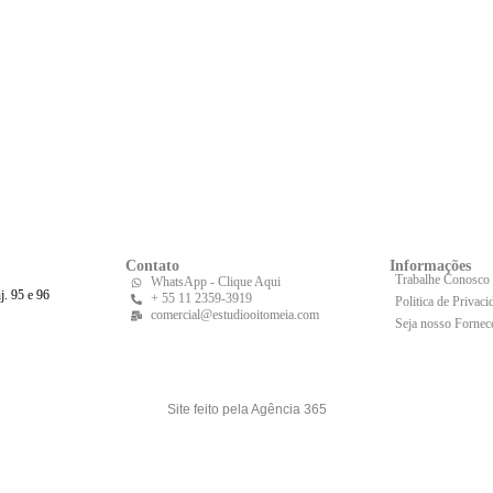
Contato
Informações
Trabalhe Conosco
WhatsApp - Clique Aqui
j. 95 e 96
+ 55 11 2359-3919
Politica de Privaci
comercial@estudiooitomeia.com
Seja nosso Fornec
Site feito pela Agência 365