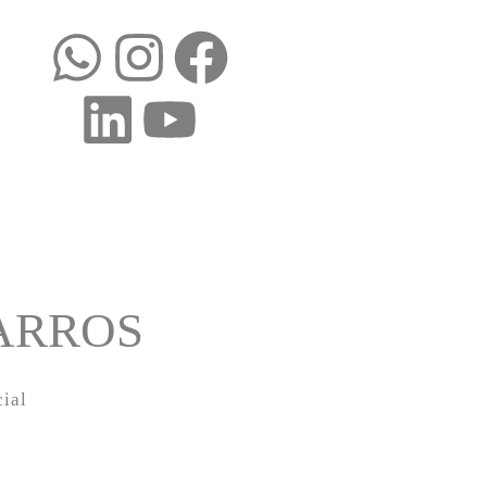
BARROS
ial