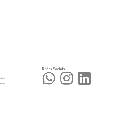
Redes Sociais
dade
edor