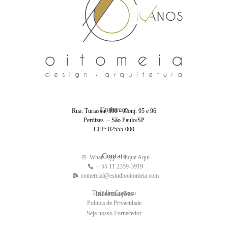
Endereço
Rua: Turiassu, 390 – Conj. 95 e 96
Perdizes – São Paulo/SP
CEP: 02555-000
Contato
WhatsApp - Clique Aqui
+ 55 11 2359-3919
comercial@estudiooitomeia.com
Trabalhe Conosco
Informações
Politica de Privacidade
Seja nosso Fornecedor