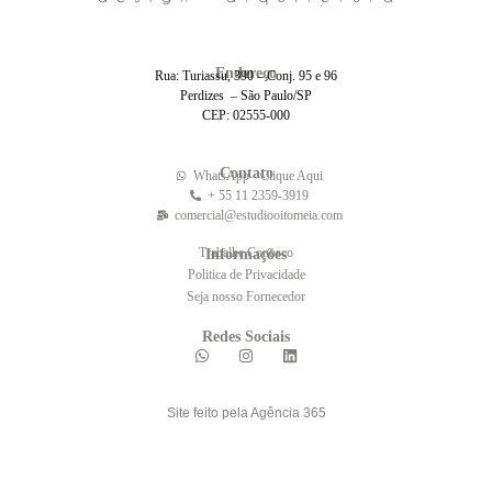
Endereço
Rua: Turiassu, 390 – Conj. 95 e 96
Perdizes – São Paulo/SP
CEP: 02555-000
Contato
WhatsApp - Clique Aqui
+ 55 11 2359-3919
comercial@estudiooitomeia.com
Trabalhe Conosco
Informações
Politica de Privacidade
Seja nosso Fornecedor
Redes Sociais
Site feito pela Agência 365